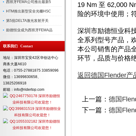
西班牙FEMA公司推出最新5
19 Nm 至 62,0
HTM推出新型安全光栅HSC
险的环境中使用；符合 94
第5批DELTA激光发射开关
深圳市励德恒业科技
励德恒业成为西班牙FEMA品
全系列型号产品，
联系我们 Contact
本公司销售的产品
环节，品质与价格
地址：深圳市宝安42区华创达中心
商务大厦A610
电话：0755-27881875 33859096
返回德国Flender
微信：13699830658、
13825206918
邮箱：info@ridertop.com
上一篇：
德国Flend
下一篇：
德国Flend