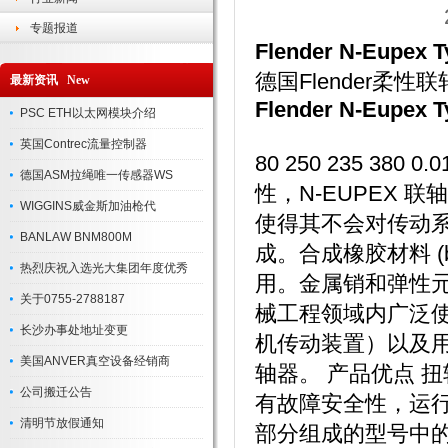
专题报道
Flender N-Eupex T
德国Flender柔性
最新资讯 New
Flender N-Eupex T
PSC ETH以太网模块介绍
英国Contrec流量控制器
80 250 235 380 
德国ASM拉绳唯一传感器WS
性，N-EUPEX
WIGGINS威金斯加油枪代
使得其不会对传动系
BANLAW BNM800M
成。合成橡胶材料 (
热烈庆祝入选光大集团年度优秀
用。金属销和弹性元
关于0755-2788187
械工程领域内广泛
长沙办事处地址变更
机传动装置）以及
美国ANVER真空设备经销商
轴器。 产品优点 
公司搬迁公告
有故障安全性，运
清明节放假通知
部分组成的型号中的