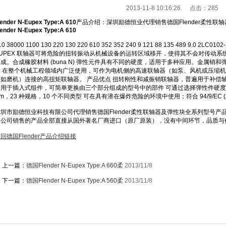
2013-11-8 10:16:26 点击：
285
lender N-Eupex Type:A 610
产品介绍：深圳励德恒业代理销售德国Flender柔性联
lender N-Eupex Type:A 610
10 38000 1100 130 220 130 220 610 352 352 240 9 121 88 135 489 9.0 
UPEX 联轴器可将危险的扭转振动从机械设备的运转区域移开，使得其不会对传动系统产
成。合成橡胶材料 (buna N) 弹性元件具有不同的硬度，适用于多种应用。金属销
例 在整个机械工程领域内广泛使用，可作为电机侧的高速联轴器（如泵、风机或压缩
（如磨机）连接的高扭矩联轴器。 产品优点 扭转刚性和减振销联轴器，普遍用于补偿
用于插入式组件，可简单更换由三个部分组成的型号中的部件 可通过选择弹性件硬度进行动态适
m，23 种规格，10 个不同类型 可在具有潜在爆炸危险的环境中使用；符合 94/9/EC (AT
深圳市励德恒业科技有限公司代理销售德国Flender柔性联轴器及弹性块全系列型号
本公司销售的产品全部直接从国外著名厂商进口（原厂原装），没有中间环节，品质与
回德国Flender产品介绍链接
上一篇：
德国Flender N-Eupex Type:A 660柔
2013/11/8
下一篇：
德国Flender N-Eupex Type:A 560柔
2013/11/8