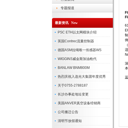
专题报道
F
F
最新资讯 New
6
E
PSC ETH以太网模块介绍
制
英国Contrec流量控制器
适
德国ASM拉绳唯一传感器WS
N
WIGGINS威金斯加油枪代
BANLAW BNM800M
热烈庆祝入选光大集团年度优秀
返
关于0755-2788187
长沙办事处地址变更
美国ANVER真空设备经销商
公司搬迁公告
清明节放假通知