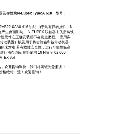
轴器及弹性块
N-Eupex Type:A 610
，型号：
2LC0102-2AB22-0AA0 416 说明 由于具有扭转挠性，N-
生负面影响。 N-EUPEX 联轴器由优质铸铁
和弹性元件在正确安装后不会发生磨损。 应用实
机传动装置）以及用于将齿轮箱和被带动机器
轴的未对准 具有故障安全性，运行可靠性极高
应 转矩范围 19 Nm 至 62,000
EX 95)
产品，欢迎咨询询价，我们将竭诚为您服务！
价格绝对一流！欢迎垂询！