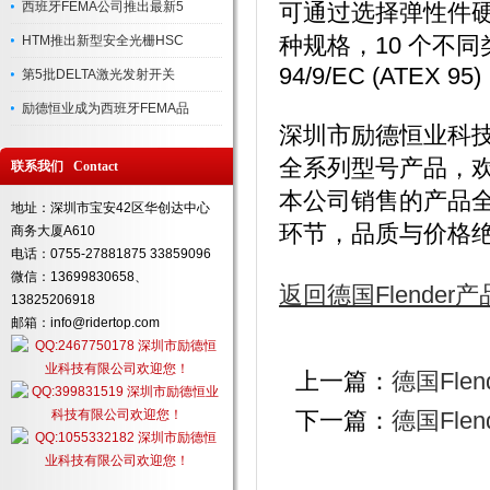
西班牙FEMA公司推出最新5
可通过选择弹性件硬度进
种规格，10 个不
HTM推出新型安全光栅HSC
94/9/EC (ATEX 95)
第5批DELTA激光发射开关
励德恒业成为西班牙FEMA品
深圳市励德恒业科技
全系列型号产品，
联系我们 Contact
本公司销售的产品
地址：深圳市宝安42区华创达中心
环节，品质与价格
商务大厦A610
电话：0755-27881875 33859096
微信：13699830658、
返回德国Flender
13825206918
邮箱：info@ridertop.com
上一篇：
德国Flend
下一篇：
德国Flend