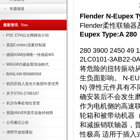
专题报道
Flender N-Eupex T
Flender柔性联轴
最新资讯 New
Eupex Type:A 280
PSC ETH以太网模块介绍
英国Contrec流量控制器
280 3900 2450 49 1
德国ASM拉绳唯一传感器WS
2LC0101-3AB2
WIGGINS威金斯加油枪代
将危险的扭转振动
BANLAW BNM800M
生负面影响。 N-E
热烈庆祝入选光大集团年度优秀
N) 弹性元件具有
关于0755-2788187
确安装后不会发生磨
长沙办事处地址变更
作为电机侧的高速
美国ANVER真空设备经销商
轮箱和被带动机器（
公司搬迁公告
和减振销联轴器，
清明节放假通知
性极高 适用于插