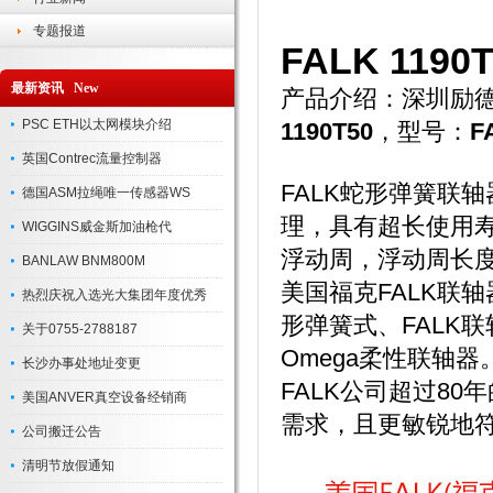
专题报道
FALK 1190
最新资讯 New
产品介绍：深圳励德
PSC ETH以太网模块介绍
1190T50
，型号：
F
英国Contrec流量控制器
FALK蛇形弹簧联轴
德国ASM拉绳唯一传感器WS
理，具有超长使用
WIGGINS威金斯加油枪代
浮动周，浮动周长度
BANLAW BNM800M
美国福克FALK联轴器
热烈庆祝入选光大集团年度优秀
形弹簧式、FALK联
关于0755-2788187
Omega柔性联轴
长沙办事处地址变更
FALK公司超过8
美国ANVER真空设备经销商
需求，且更敏锐地
公司搬迁公告
清明节放假通知