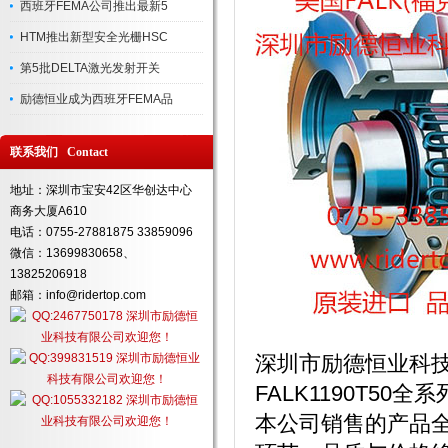
西班牙FEMA公司推出最新5
HTM推出新型安全光栅HSC
第5批DELTA激光发射开关
励德恒业成为西班牙FEMA品
联系我们 Contact
地址：深圳市宝安42区华创达中心
商务大厦A610
电话：0755-27881875 33859096
微信：13699830658、
13825206918
邮箱：info@ridertop.com
深圳市励德恒业科
FALK1190T5
本公司销售的产品