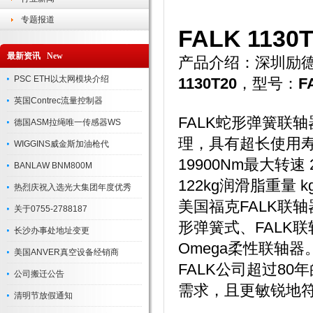
专题报道
FALK 1130
最新资讯 New
产品介绍：深圳励德
PSC ETH以太网模块介绍
1130T20
，型号：
F
英国Contrec流量控制器
FALK蛇形弹簧联轴
德国ASM拉绳唯一传感器WS
理，具有超长使用
WIGGINS威金斯加油枪代
19900Nm最大转速
BANLAW BNM800M
122kg润滑脂重量 kg
热烈庆祝入选光大集团年度优秀
美国福克FALK联轴器
关于0755-2788187
形弹簧式、FALK联
长沙办事处地址变更
Omega柔性联轴
美国ANVER真空设备经销商
FALK公司超过8
公司搬迁公告
需求，且更敏锐地
清明节放假通知