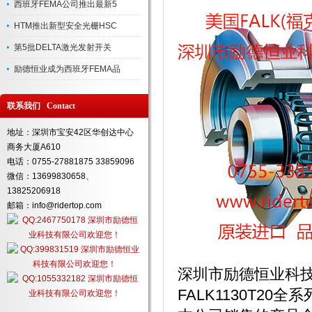
西班牙FEMA公司推出最新5
HTM推出新型安全光栅HSC
第5批DELTA激光发射开关
励德恒业成为西班牙FEMA品
联系我们 Contact
地址：深圳市宝安42区华创达中心
商务大厦A610
电话：0755-27881875 33859096
微信：13699830658、
13825206918
邮箱：info@ridertop.com
深圳市励德恒业科
FALK1130T2