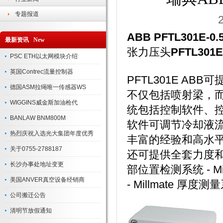
专题报道
ABB PFTL301E-0.
最新资讯 New
张力压头
PFTL301E
PSC ETH以太网模块介绍
英国Contrec流量控制器
PFTL301E AB
德国ASM拉绳唯一传感器WS
不仅包括喷射梁，
WIGGINS威金斯加油枪代
统包括控制软件、
BANLAW BNM800M
软件可调节冷却液流
热烈庆祝入选光大集团年度优秀
丰富的经验和高水平的
关于0755-2788187
还可提供全套力度和尺
长沙办事处地址变更
部位置检测系统 - Mi
美国ANVER真空设备经销商
- Millmate 厚度测
公司搬迁公告
清明节放假通知