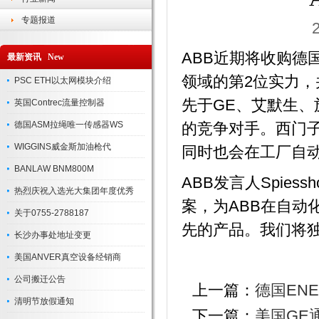
专题报道
ABB近期将收购德
最新资讯 New
领域的第2位实力，
PSC ETH以太网模块介绍
先于GE、艾默生
英国Contrec流量控制器
德国ASM拉绳唯一传感器WS
的竞争对手。西门子
WIGGINS威金斯加油枪代
同时也会在工厂自
BANLAW BNM800M
ABB发言人Spie
热烈庆祝入选光大集团年度优秀
案，为ABB在自动
关于0755-2788187
先的产品。我们将
长沙办事处地址变更
美国ANVER真空设备经销商
公司搬迁公告
上一篇：
德国EN
清明节放假通知
下一篇：
美国GE