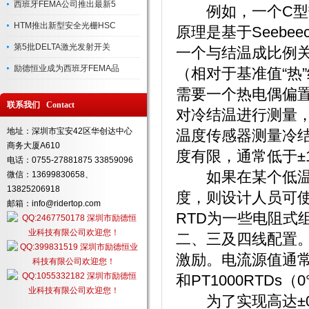
西班牙FEMA公司推出最新5
例如，一个C型热电
HTM推出新型安全光栅HSC
原理是基于Seeb
第5批DELTA激光发射开关
一个与结温成比例
励德恒业成为西班牙FEMA品
（相对于基准值“热
需要一个热电偶偏
联系我们 Contact
对冷结温进行测量，
地址：深圳市宝安42区华创达中心
温度传感器测量冷
商务大厦A610
度有限，通常低于±1
电话：0755-27881875 33859096
如果在某个低温度
微信：13699830658、
13825206918
度，则设计人员可使
邮箱：info@ridertop.com
RTD为一些电阻式
二、三及四线配置。
激励。电流源值通常为1
和PT1000RTDs（
为了实现高达±0.