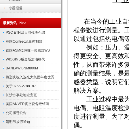
专题报道
在当今的工业自动
最新资讯 New
程参数进行测量。
PSC ETH以太网模块介绍
以通过包括热电偶
英国Contrec流量控制器
例如：压力、温度
德国ASM拉绳唯一传感器WS
得更安全、更高效
WIGGINS威金斯加油枪代
性，从而带来许多
BANLAW BNM800M
确的测量结果，是
热烈庆祝入选光大集团年度优秀
感器类型，说明它
关于0755-2788187
解决方案。
长沙办事处地址变更
工业过程中最为普
美国ANVER真空设备经销商
电偶、电阻温度检测
公司搬迁公告
度进行测量。为了
清明节放假通知
偶。